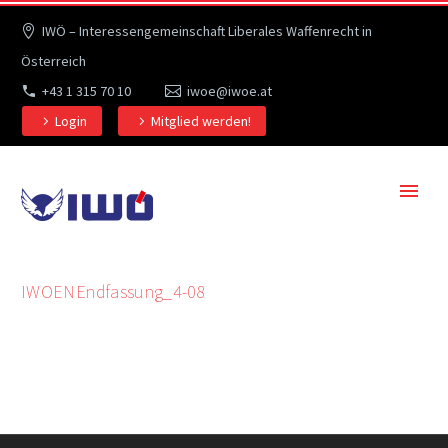
IWÖ – Interessengemeinschaft Liberales Waffenrecht in
Österreich
+43 1 315 70 10
iwoe@iwoe.at
Login
Mitglied werden!
IWOENEndfassung_4-08