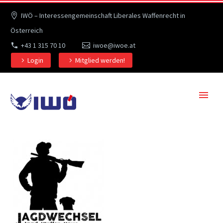
IWÖ – Interessengemeinschaft Liberales Waffenrecht in
Österreich
+43 1 315 70 10
iwoe@iwoe.at
Login
Mitglied werden!