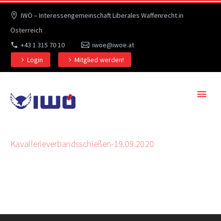
IWÖ – Interessengemeinschaft Liberales Waffenrecht in
Österreich
+43 1 315 70 10
iwoe@iwoe.at
Login
Mitglied werden!
Kavallerieverbandsschießen-19.09.2020