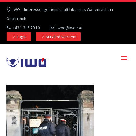
IWÖ – Interessengemeinschaft Liberales Waffenrecht in
Österreich
+43 1 315 70 10
iwoe@iwoe.at
Login
Mitglied werden!