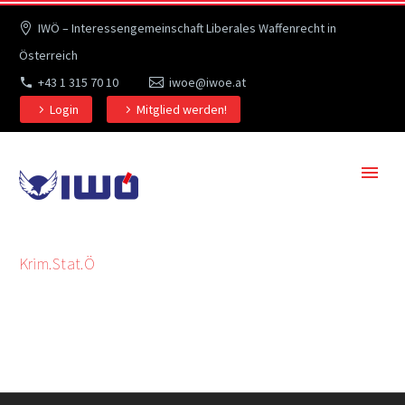
IWÖ – Interessengemeinschaft Liberales Waffenrecht in
Österreich
+43 1 315 70 10
iwoe@iwoe.at
Login
Mitglied werden!
Krim.Stat.Ö