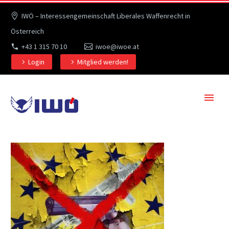
IWÖ – Interessengemeinschaft Liberales Waffenrecht in
Österreich
+43 1 315 70 10
iwoe@iwoe.at
Login
Mitglied werden!