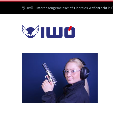
IWÖ – Interessengemeinschaft Liberales Waffenrecht in 