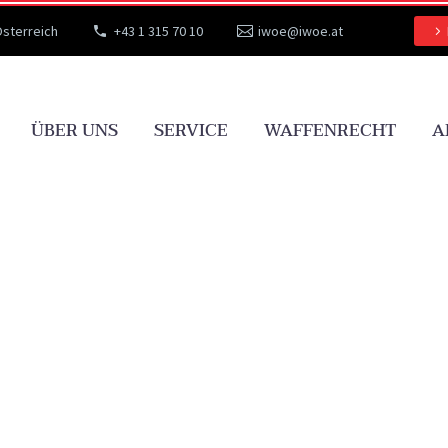
Österreich
+43 1 315 70 10
iwoe@iwoe.at
ÜBER UNS
SERVICE
WAFFENRECHT
A