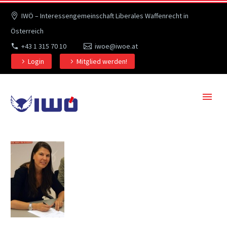
IWÖ – Interessengemeinschaft Liberales Waffenrecht in
Österreich
+43 1 315 70 10
iwoe@iwoe.at
Login
Mitglied werden!