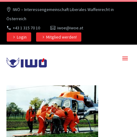
IWÖ – Interessengemeinschaft Liberales Waffenrecht in
Österreich
+43 1 315 70 10
iwoe@iwoe.at
Login
Mitglied werden!