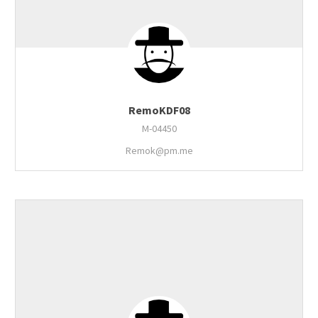
RemoKDF08
M-04450
Remok@pm.me