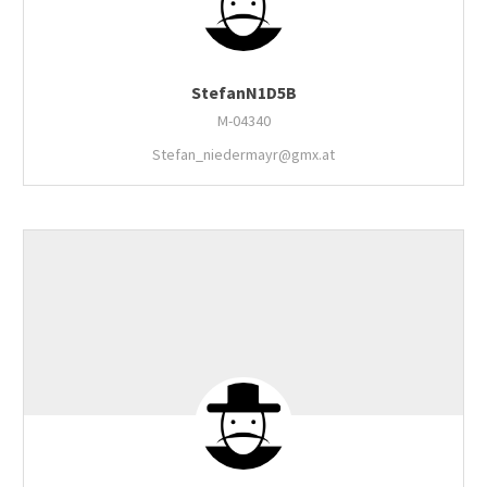
StefanN1D5B
M-04340
Stefan_niedermayr@gmx.at