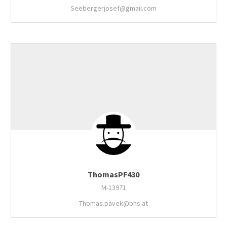
Seebergerjosef@gmail.com
ThomasPF430
M-13971
Thomas.pavek@bhs.at