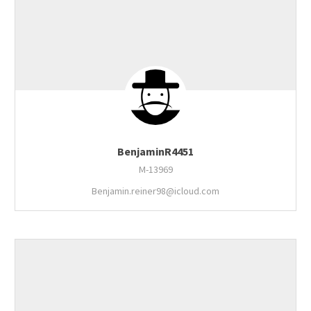
BenjaminR4451
M-13969
Benjamin.reiner98@icloud.com