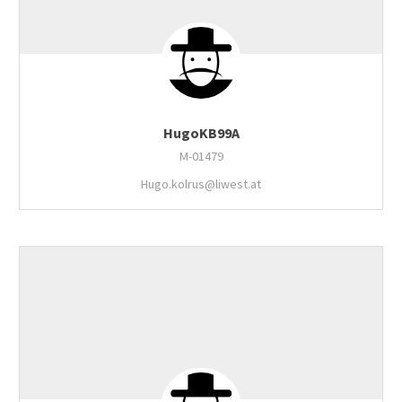
HugoKB99A
M-01479
Hugo.kolrus@liwest.at