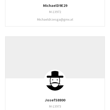
MichaelD9E29
M-13972
Michaeldrzesga@gmx.at
JosefS8800
M-13973