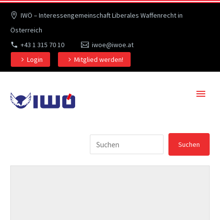
IWÖ – Interessengemeinschaft Liberales Waffenrecht in
Österreich
+43 1 315 70 10
iwoe@iwoe.at
Login
Mitglied werden!