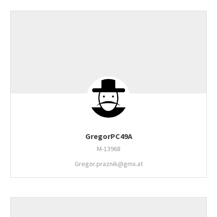
GregorPC49A
M-13968
Gregor.praznik@gmx.at