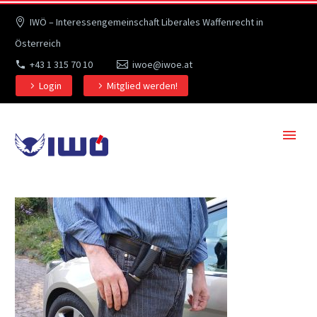
IWÖ – Interessengemeinschaft Liberales Waffenrecht in
Österreich
+43 1 315 70 10
iwoe@iwoe.at
Login
Mitglied werden!