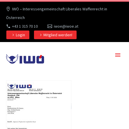
IWÖ – Interessengemeinschaft Liberales Waffenrecht in
Österreich
+43 1 315 70 10
iwoe@iwoe.at
Login
Mitglied werden!