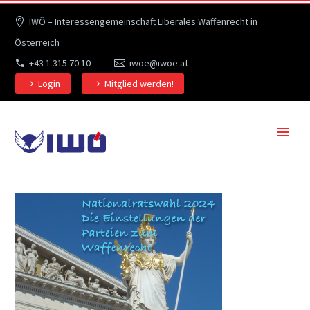
IWÖ – Interessengemeinschaft Liberales Waffenrecht in
Österreich
+43 1 315 70 10
iwoe@iwoe.at
Login
Mitglied werden!