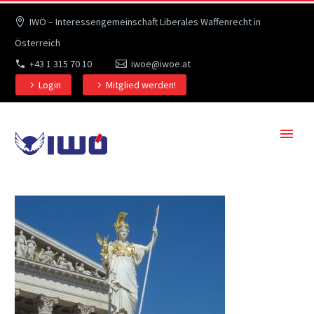
IWÖ – Interessengemeinschaft Liberales Waffenrecht in
Österreich
+43 1 315 70 10
iwoe@iwoe.at
Login
Mitglied werden!