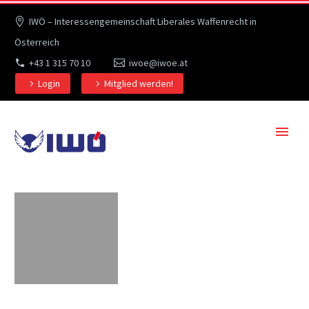
IWÖ – Interessengemeinschaft Liberales Waffenrecht in
Österreich
+43 1 315 70 10
iwoe@iwoe.at
Login
Mitglied werden!