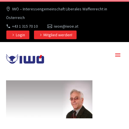
IWÖ – Interessengemeinschaft Liberales Waffenrecht in
Österreich
+43 1 315 70 10
iwoe@iwoe.at
Login
Mitglied werden!