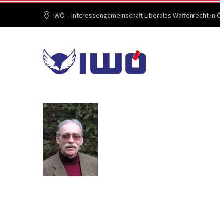
IWÖ – Interessengemeinschaft Liberales Waffenrecht in 