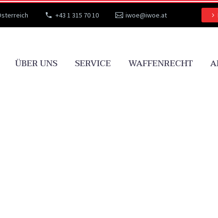
Österreich
+43 1 315 70 10
iwoe@iwoe.at
ÜBER UNS
SERVICE
WAFFENRECHT
A