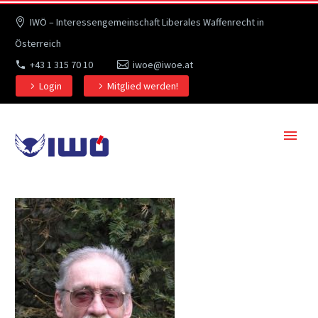
IWÖ – Interessengemeinschaft Liberales Waffenrecht in
Österreich
+43 1 315 70 10
iwoe@iwoe.at
Login
Mitglied werden!