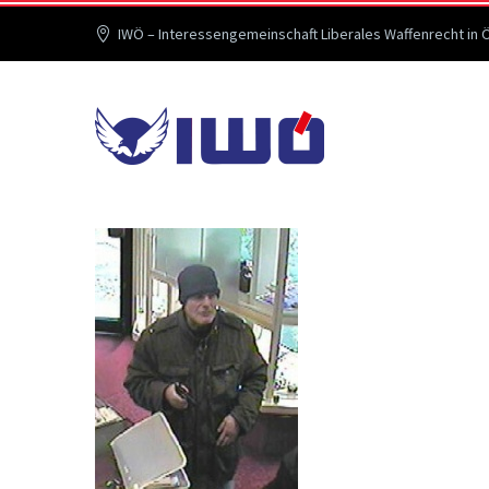
IWÖ – Interessengemeinschaft Liberales Waffenrecht in 