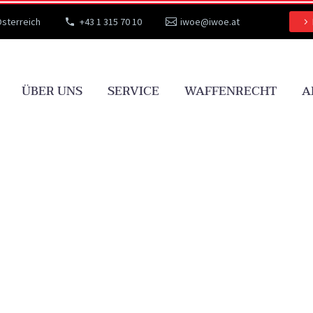
Österreich
+43 1 315 70 10
iwoe@iwoe.at
ÜBER UNS
SERVICE
WAFFENRECHT
A