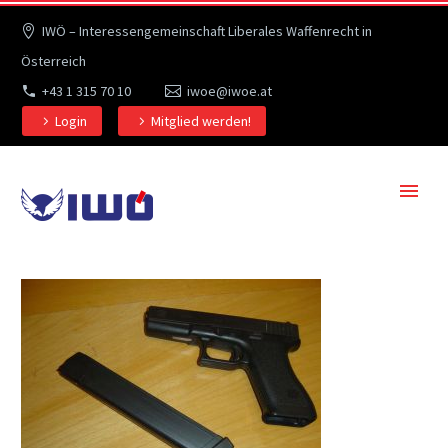
IWÖ – Interessengemeinschaft Liberales Waffenrecht in
Österreich
+43 1 315 70 10
iwoe@iwoe.at
Login
Mitglied werden!