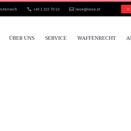
Österreich
+43 1 315 70 10
iwoe@iwoe.at
ÜBER UNS
SERVICE
WAFFENRECHT
A