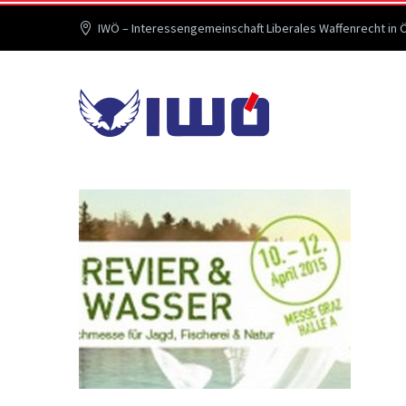
IWÖ – Interessengemeinschaft Liberales Waffenrecht in 