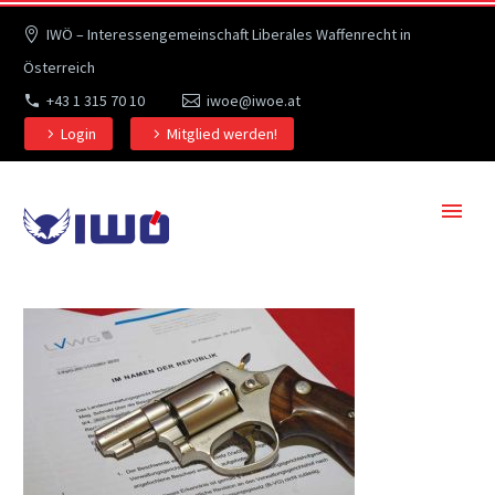
IWÖ – Interessengemeinschaft Liberales Waffenrecht in
Österreich
+43 1 315 70 10
iwoe@iwoe.at
Login
Mitglied werden!