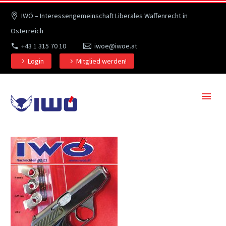
IWÖ – Interessengemeinschaft Liberales Waffenrecht in
Österreich
+43 1 315 70 10
iwoe@iwoe.at
Login
Mitglied werden!