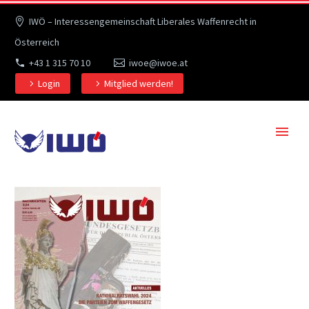
IWÖ – Interessengemeinschaft Liberales Waffenrecht in
Österreich
+43 1 315 70 10
iwoe@iwoe.at
Login
Mitglied werden!