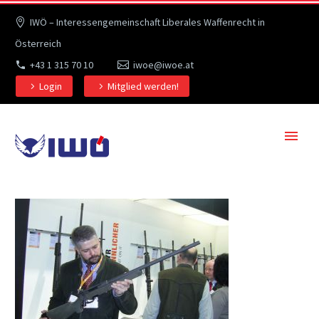
IWÖ – Interessengemeinschaft Liberales Waffenrecht in
Österreich
+43 1 315 70 10
iwoe@iwoe.at
Login
Mitglied werden!