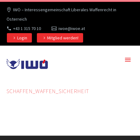
IWÖ – Interessengemeinschaft Liberales Waffenrecht in
Österreich
+43 1 315 70 10
iwoe@iwoe.at
Login
Mitglied werden!
SCHAFFEN_WAFFEN_SICHERHEIT