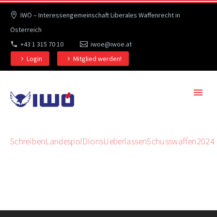
IWÖ – Interessengemeinschaft Liberales Waffenrecht in
Österreich
+43 1 315 70 10
iwoe@iwoe.at
Login
Mitglied werden!
SchreibenLandespolDionsUeberlassenSchusswaffen2024