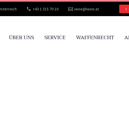
Österreich
+43 1 315 70 10
iwoe@iwoe.at
ÜBER UNS
SERVICE
WAFFENRECHT
A