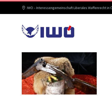
IWÖ – Interessengemeinschaft Liberales Waffenrecht in 