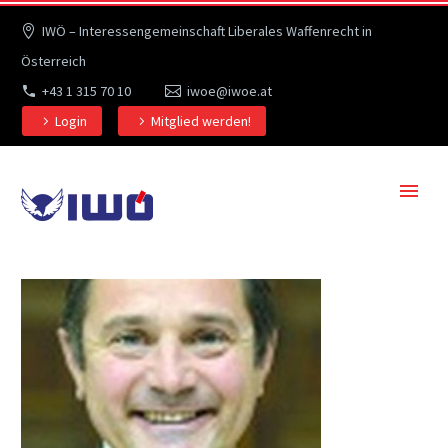
IWÖ – Interessengemeinschaft Liberales Waffenrecht in
Österreich
+43 1 315 70 10
iwoe@iwoe.at
Login
Mitglied werden!