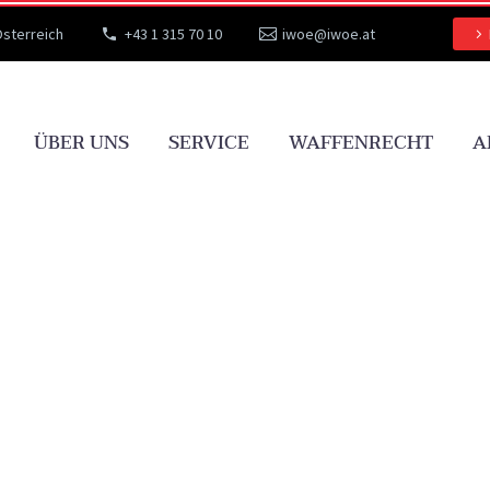
Österreich
+43 1 315 70 10
iwoe@iwoe.at
ÜBER UNS
SERVICE
WAFFENRECHT
A