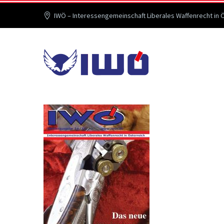
IWÖ – Interessengemeinschaft Liberales Waffenrecht in 