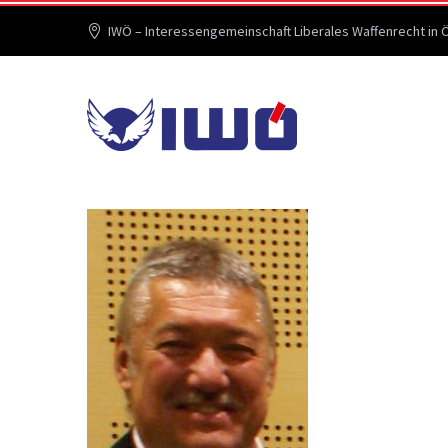
IWÖ – Interessengemeinschaft Liberales Waffenrecht in 