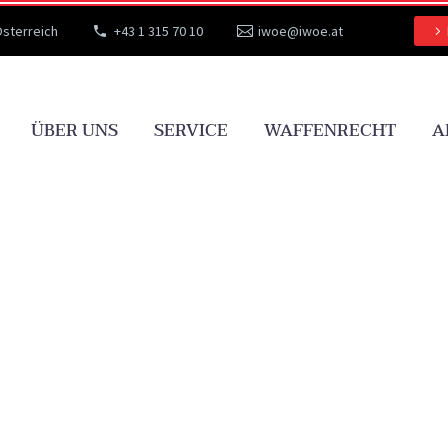
Österreich
+43 1 315 70 10
iwoe@iwoe.at
ÜBER UNS
SERVICE
WAFFENRECHT
A