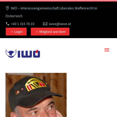
IWÖ – Interessengemeinschaft Liberales Waffenrecht in
Österreich
+43 1 315 70 10
iwoe@iwoe.at
Login
Mitglied werden!