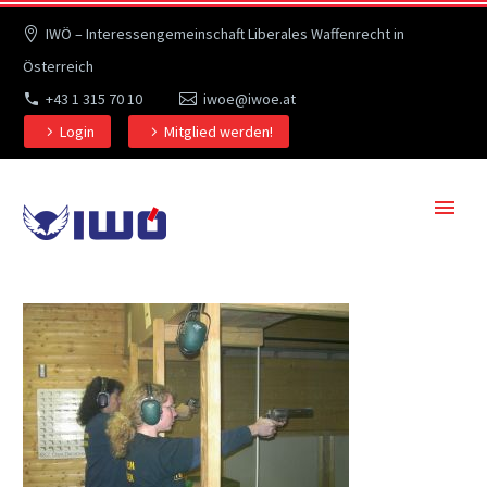
IWÖ – Interessengemeinschaft Liberales Waffenrecht in
Österreich
+43 1 315 70 10
iwoe@iwoe.at
Login
Mitglied werden!