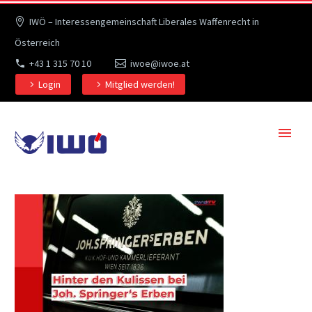
IWÖ – Interessengemeinschaft Liberales Waffenrecht in
Österreich
+43 1 315 70 10
iwoe@iwoe.at
Login
Mitglied werden!