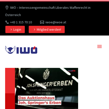
IWÖ – Interessengemeinschaft Liberales Waffenrecht in
Österreich
+43 1 315 70 10
iwoe@iwoe.at
Login
Mitglied werden!