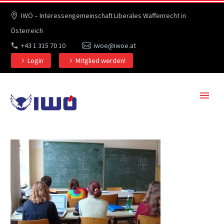
IWÖ – Interessengemeinschaft Liberales Waffenrecht in
Österreich
+43 1 315 70 10
iwoe@iwoe.at
Login
Mitglied werden!