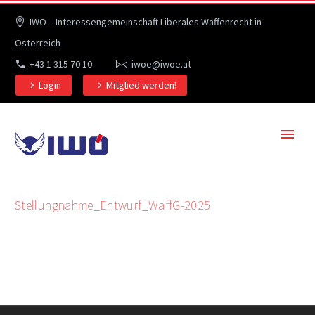
IWÖ – Interessengemeinschaft Liberales Waffenrecht in
Österreich
+43 1 315 70 10
iwoe@iwoe.at
Login
Mitglied werden!
Stellungnahme_Entwurf_WaffG-2025