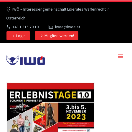
IWÖ – Interessengemeinschaft Liberales Waffenrecht in
Österreich
+43 1 315 70 10
iwoe@iwoe.at
Login
Mitglied werden!