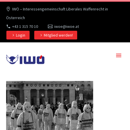
IWÖ – Interessengemeinschaft Liberales Waffenrecht in
Österreich
+43 1 315 70 10
iwoe@iwoe.at
Login
Mitglied werden!