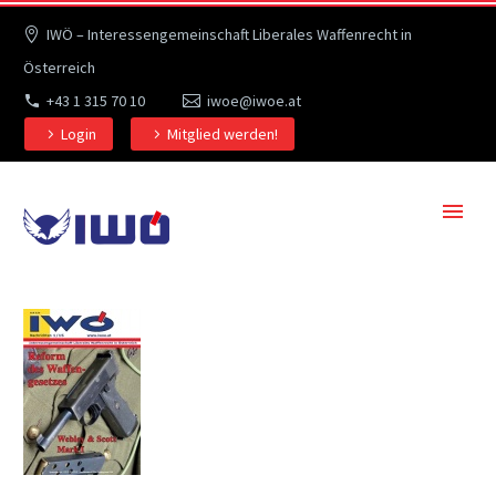
IWÖ – Interessengemeinschaft Liberales Waffenrecht in
Österreich
+43 1 315 70 10
iwoe@iwoe.at
Login
Mitglied werden!