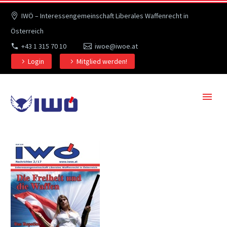
IWÖ – Interessengemeinschaft Liberales Waffenrecht in
Österreich
+43 1 315 70 10
iwoe@iwoe.at
Login
Mitglied werden!