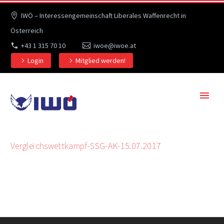
IWÖ – Interessengemeinschaft Liberales Waffenrecht in
Österreich
+43 1 315 70 10
iwoe@iwoe.at
Login
Mitglied werden!
Vergleichswettkampf-SSG-AK-15.07.2017