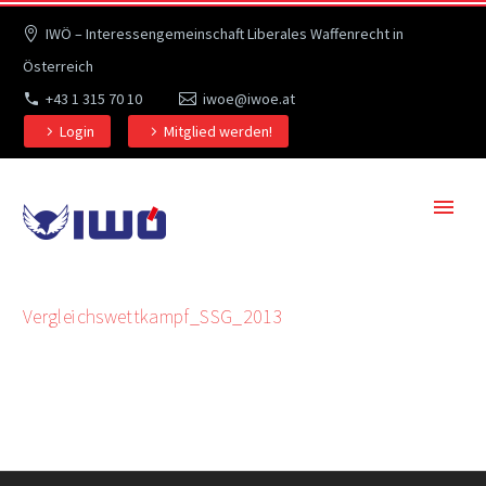
IWÖ – Interessengemeinschaft Liberales Waffenrecht in
Österreich
+43 1 315 70 10
iwoe@iwoe.at
Login
Mitglied werden!
Vergleichswettkampf_SSG_2013