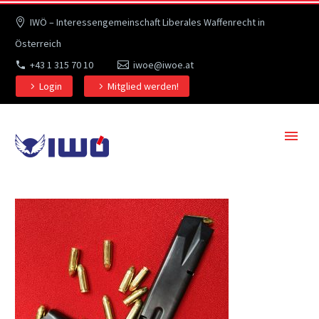
IWÖ – Interessengemeinschaft Liberales Waffenrecht in
Österreich
+43 1 315 70 10
iwoe@iwoe.at
Login
Mitglied werden!