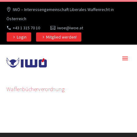
IWÖ – Interessengemeinschaft Liberales Waffenrecht in
Österreich
+43 1 315 70 10
iwoe@iwoe.at
Login
Mitglied werden!
Waffenbücherverordnung