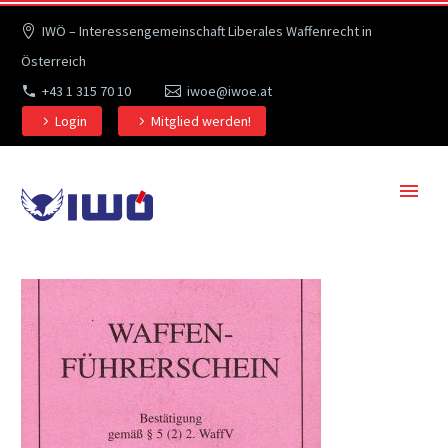
IWÖ – Interessengemeinschaft Liberales Waffenrecht in
Österreich
+43 1 315 70 10
iwoe@iwoe.at
Login
Mitglied werden!