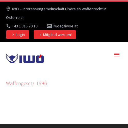
IWÖ – Interessengemeinschaft Liberales Waffenrecht in
Österreich
+43 1 315 70 10
iwoe@iwoe.at
Login
Mitglied werden!
Waffengesetz-1996