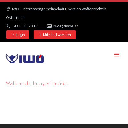
IWÖ – Interessengemeinschaft Liberales Waffenrecht in
Österreich
+43 1 315 70 10
iwoe@iwoe.at
Login
Mitglied werden!
Waffenrecht-buerger-im-visier