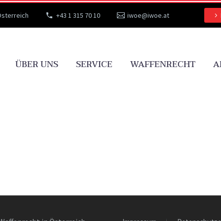
Österreich
+43 1 315 70 10
iwoe@iwoe.at
ÜBER UNS
SERVICE
WAFFENRECHT
A