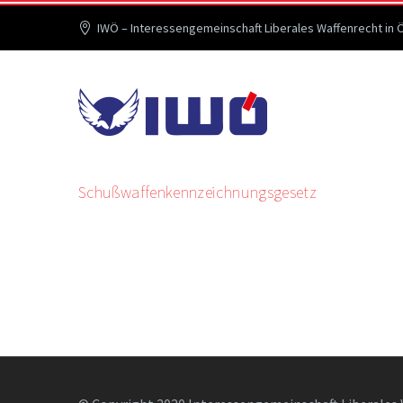
IWÖ – Interessengemeinschaft Liberales Waffenrecht in 
Schußwaffenkennzeichnungsgesetz