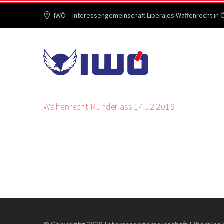
IWÖ – Interessengemeinschaft Liberales Waffenrecht in 
Waffenrecht Runderlass 14.12.2019