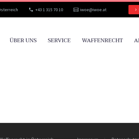
Österreich
+43 1 315 70 10
iwoe@iwoe.at
ÜBER UNS
SERVICE
WAFFENRECHT
A